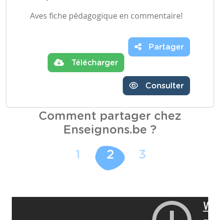
Aves fiche pédagogique en commentaire!
Partager
Télécharger
Consulter
Comment partager chez
Enseignons.be ?
1
2
3