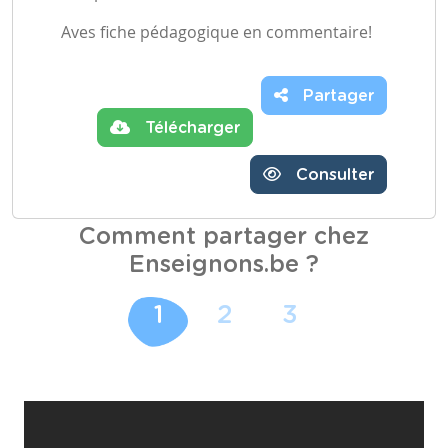
Aves fiche pédagogique en commentaire!
Partager
Télécharger
Consulter
Comment partager chez
Enseignons.be ?
1
2
3