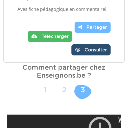
Aves fiche pédagogique en commentaire!
Partager
Télécharger
Consulter
Comment partager chez
Enseignons.be ?
1
2
3