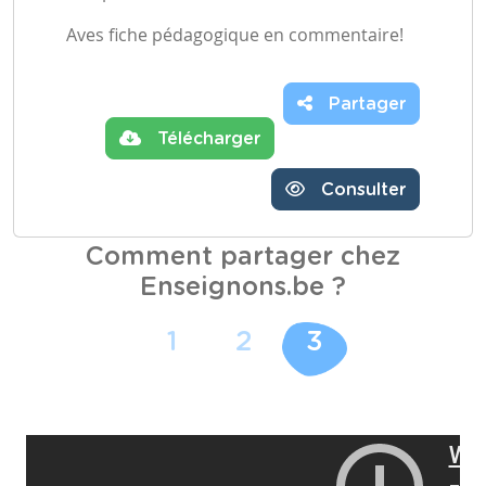
Aves fiche pédagogique en commentaire!
Partager
Télécharger
Consulter
Comment partager chez
Enseignons.be ?
1
2
3