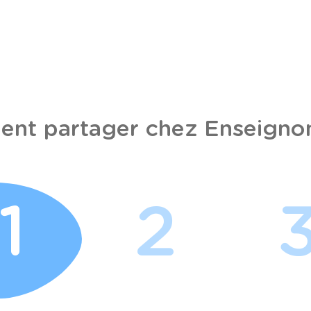
nt partager chez Enseignon
1
2