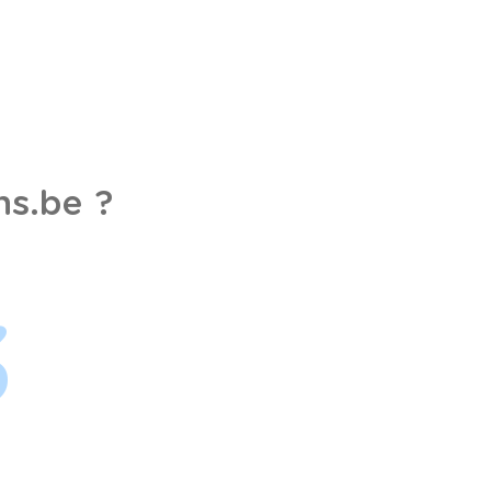
s.be ?
3