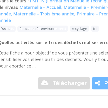
Dans le cours :
FMTTN (Formation Manuelle Techniqu
de niveau
Maternelle – Accueil, Maternelle – Premiè
année, Maternelle – Troisième année, Primaire – Pr
année
Déchets
éducation à l'environnement
recyclage
tri
Quelles activités sur le tri des déchets réaliser en 
Cette fiche a pour objectif de vous présenter une sélec
sensibiliser vos élèves au tri des déchets. Vous y trou
pour aborder ce …
Télécharger
P