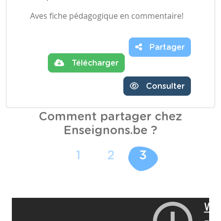
Aves fiche pédagogique en commentaire!
Partager
Télécharger
Consulter
Comment partager chez
Enseignons.be ?
1
2
3