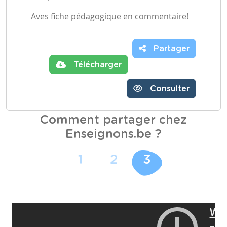
Aves fiche pédagogique en commentaire!
Partager
Télécharger
Consulter
Comment partager chez
Enseignons.be ?
1
2
3