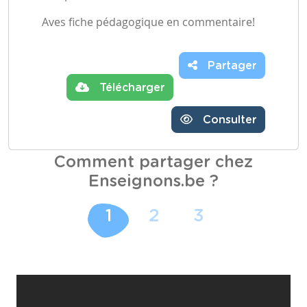
Aves fiche pédagogique en commentaire!
Partager
Télécharger
Consulter
Comment partager chez
Enseignons.be ?
1
2
3