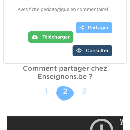
Aves fiche pédagogique en commentaire!
Partager
Télécharger
Consulter
Comment partager chez
Enseignons.be ?
1
2
3