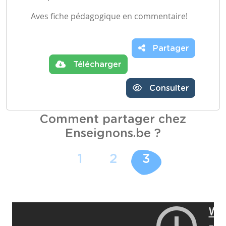
Aves fiche pédagogique en commentaire!
Partager
Télécharger
Consulter
Comment partager chez
Enseignons.be ?
1
2
3