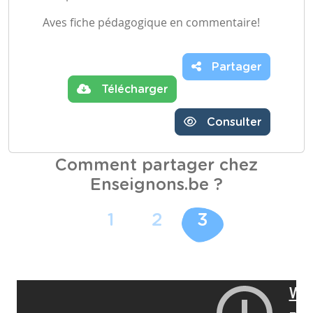
Aves fiche pédagogique en commentaire!
Partager
Télécharger
Consulter
Comment partager chez
Enseignons.be ?
1
2
3