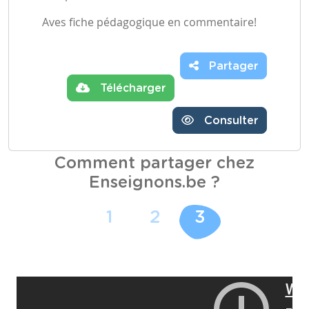
Aves fiche pédagogique en commentaire!
Partager
Télécharger
Consulter
Comment partager chez
Enseignons.be ?
1
2
3