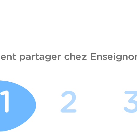
nt partager chez Enseignon
1
2