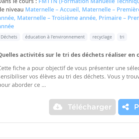
Dans le cours :
FMTTN (Formation Manuelle Techniqu
de niveau
Maternelle – Accueil, Maternelle – Premiè
année, Maternelle – Troisième année, Primaire – Pr
année
Déchets
éducation à l'environnement
recyclage
tri
Quelles activités sur le tri des déchets réaliser en 
Cette fiche a pour objectif de vous présenter une sélec
sensibiliser vos élèves au tri des déchets. Vous y trou
pour aborder ce …
Télécharger
P