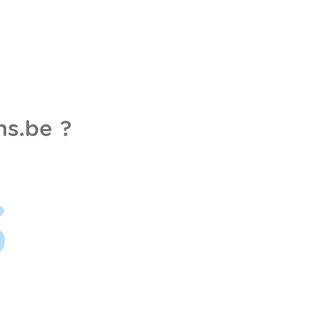
s.be ?
3