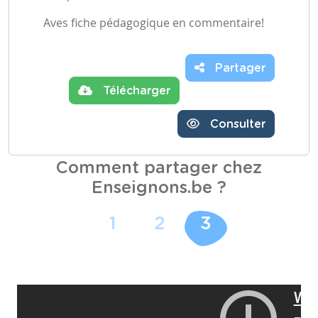
Aves fiche pédagogique en commentaire!
Partager
Télécharger
Consulter
Comment partager chez
Enseignons.be ?
1
2
3