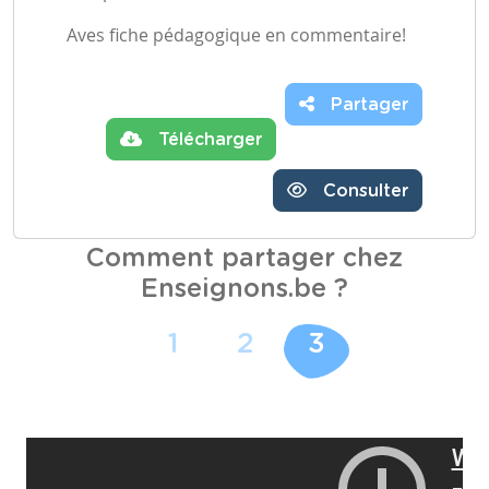
Aves fiche pédagogique en commentaire!
Partager
Télécharger
Consulter
Comment partager chez
Enseignons.be ?
1
2
3