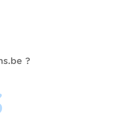
s.be ?
3