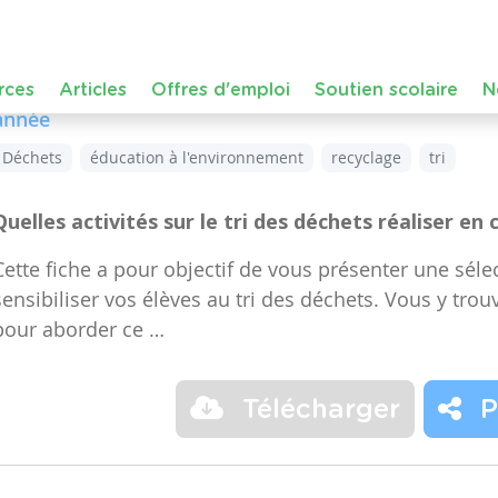
Dans le cours :
FMTTN (Formation Manuelle Techniqu
de niveau
Maternelle – Accueil, Maternelle – Premiè
année, Maternelle – Troisième année, Primaire – Pr
année
Déchets
éducation à l'environnement
recyclage
tri
Quelles activités sur le tri des déchets réaliser en 
Cette fiche a pour objectif de vous présenter une sélec
sensibiliser vos élèves au tri des déchets. Vous y trou
pour aborder ce …
Télécharger
P