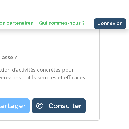
e Technologique et Numérique)
Partager une ressource
re année, Maternelle – Deuxième
emière année, Primaire – Deuxième
Nos partenaires
Notre newsletter
Contactez-nous
classe ?
tion d’activités concrètes pour
verez des outils simples et efficaces
artager
Consulter