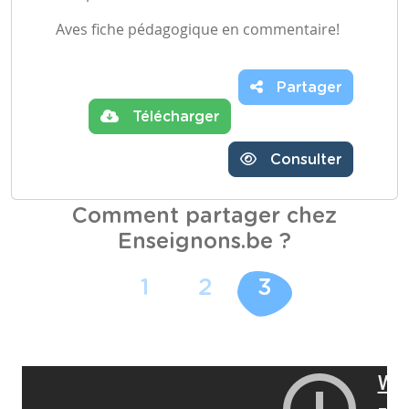
Aves fiche pédagogique en commentaire!
Partager
Télécharger
Consulter
Comment partager chez
Enseignons.be ?
1
2
3