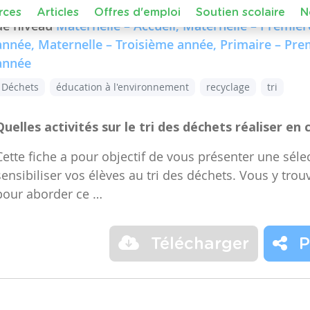
Dans le cours :
FMTTN (Formation Manuelle Techniqu
de niveau
Maternelle – Accueil, Maternelle – Premiè
année, Maternelle – Troisième année, Primaire – Pr
année
Déchets
éducation à l'environnement
recyclage
tri
Quelles activités sur le tri des déchets réaliser en 
Cette fiche a pour objectif de vous présenter une sélec
sensibiliser vos élèves au tri des déchets. Vous y trou
pour aborder ce …
Télécharger
P