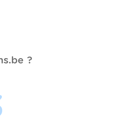
s.be ?
3