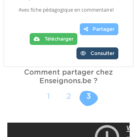
Aves fiche pédagogique en commentaire!
Partager
Télécharger
Consulter
Comment partager chez
Enseignons.be ?
1
2
3