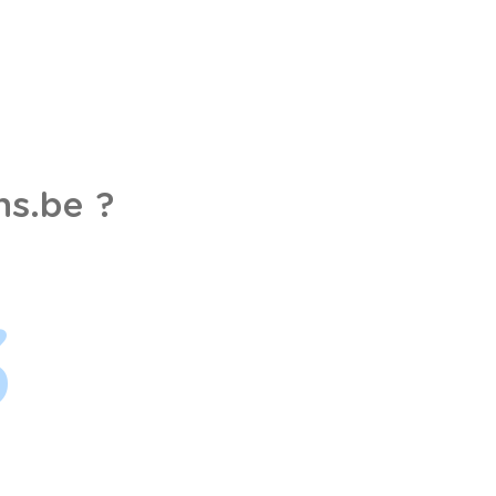
s.be ?
3