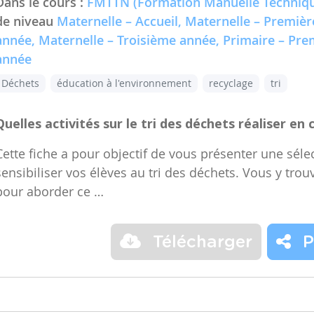
Dans le cours :
FMTTN (Formation Manuelle Techniqu
de niveau
Maternelle – Accueil, Maternelle – Premiè
année, Maternelle – Troisième année, Primaire – Pr
année
Déchets
éducation à l'environnement
recyclage
tri
Quelles activités sur le tri des déchets réaliser en 
Cette fiche a pour objectif de vous présenter une sélec
sensibiliser vos élèves au tri des déchets. Vous y trou
pour aborder ce …
Télécharger
P