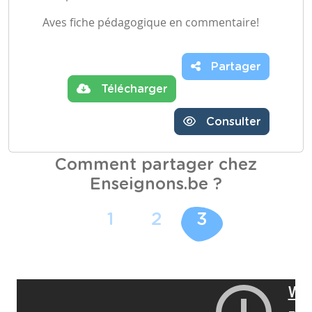
Aves fiche pédagogique en commentaire!
Partager
Télécharger
Consulter
Comment partager chez
Enseignons.be ?
1
2
3