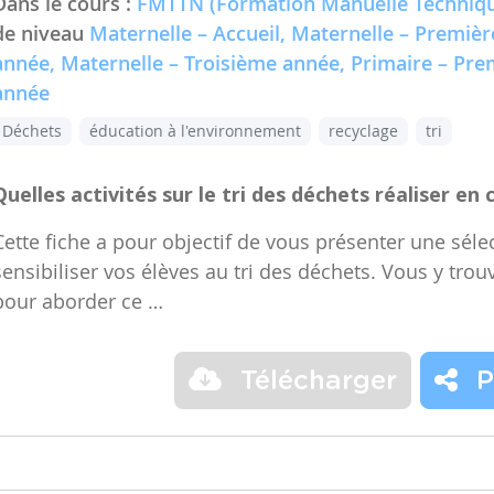
Dans le cours :
FMTTN (Formation Manuelle Techniqu
de niveau
Maternelle – Accueil, Maternelle – Premiè
année, Maternelle – Troisième année, Primaire – Pr
année
Déchets
éducation à l'environnement
recyclage
tri
Quelles activités sur le tri des déchets réaliser en 
Cette fiche a pour objectif de vous présenter une sélec
sensibiliser vos élèves au tri des déchets. Vous y trou
pour aborder ce …
Télécharger
P