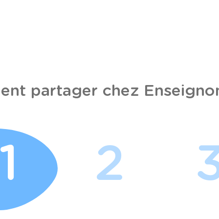
nt partager chez Enseignon
1
2