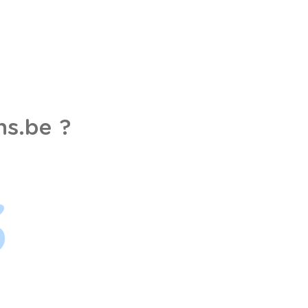
s.be ?
3