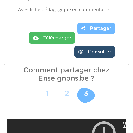
Aves fiche pédagogique en commentaire!
Partager
Télécharger
Consulter
Comment partager chez
Enseignons.be ?
1
2
3