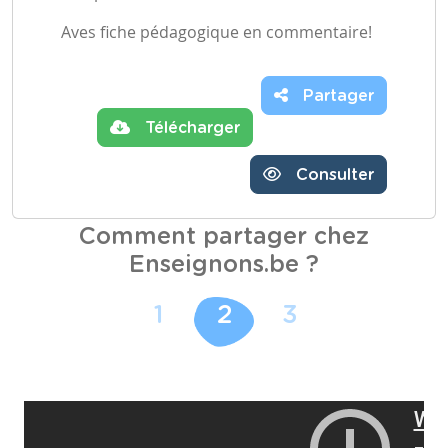
Aves fiche pédagogique en commentaire!
Partager
Télécharger
Consulter
Comment partager chez
Enseignons.be ?
1
2
3