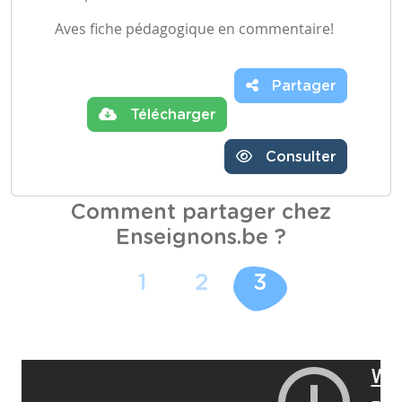
Aves fiche pédagogique en commentaire!
Partager
Télécharger
Consulter
Comment partager chez
Enseignons.be ?
1
2
3