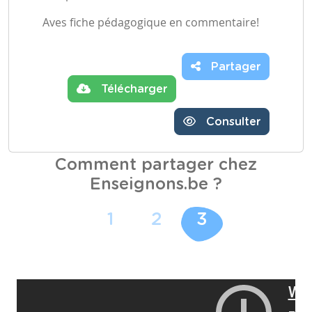
Aves fiche pédagogique en commentaire!
Partager
Télécharger
Consulter
Comment partager chez
Enseignons.be ?
1
2
3