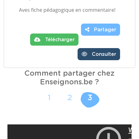
Aves fiche pédagogique en commentaire!
Partager
Télécharger
Consulter
Comment partager chez
Enseignons.be ?
1
2
3