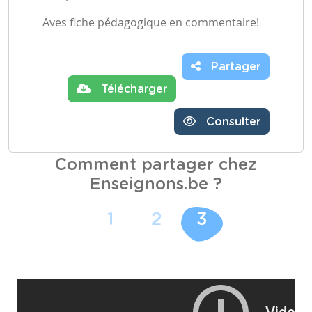
Aves fiche pédagogique en commentaire!
Partager
Télécharger
Consulter
Comment partager chez
Enseignons.be ?
1
2
3