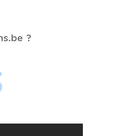
s.be ?
3