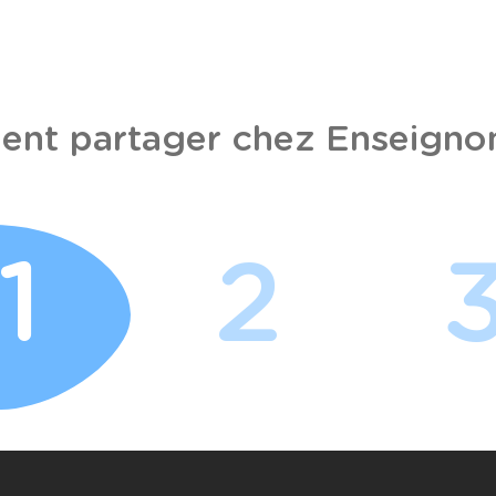
nt partager chez Enseignon
1
2