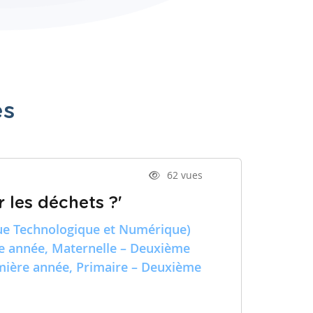
es
62 vues
 les déchets ?'
e Technologique et Numérique)
re année, Maternelle – Deuxième
emière année, Primaire – Deuxième