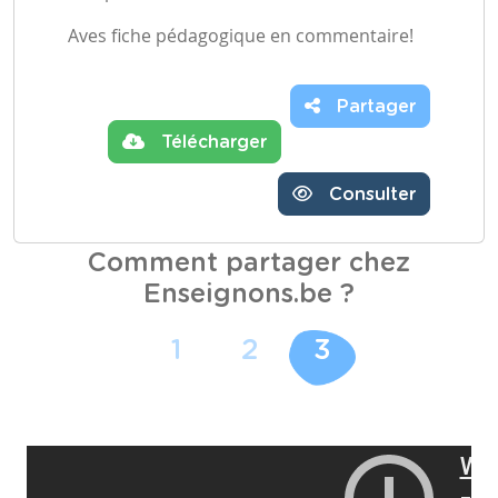
Aves fiche pédagogique en commentaire!
Partager
Télécharger
Consulter
Comment partager chez
Enseignons.be ?
1
2
3