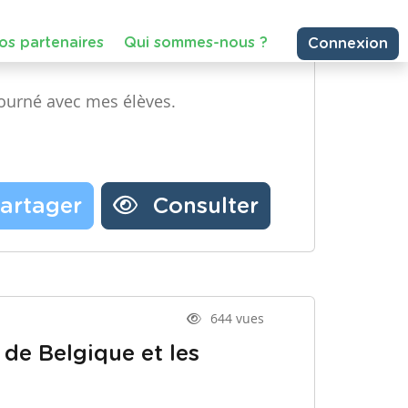
Partager une ressource
Nos partenaires
ourné avec mes élèves.
Notre newsletter
Contactez-nous
artager
Consulter
644 vues
 de Belgique et les
– Troisième année, Primaire –