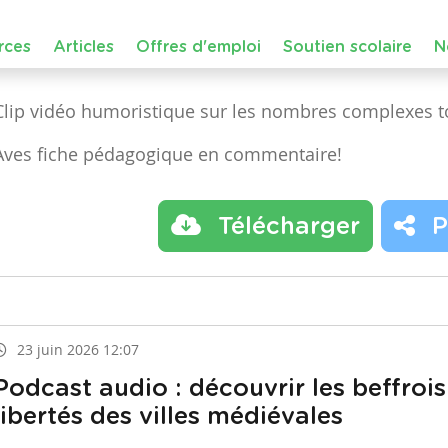
Septième année
Complexes
Clip vidéo humoristique sur les nombres complexes t
Aves fiche pédagogique en commentaire!
Télécharger
P
23 juin 2026 12:07
Podcast audio : découvrir les beffrois
libertés des villes médiévales
Dans le cours :
Eveil historique
de niveau
Maternelle 