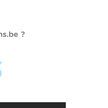
s.be ?
3