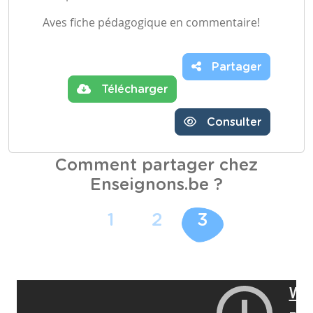
Aves fiche pédagogique en commentaire!
Partager
Télécharger
Consulter
Comment partager chez
Enseignons.be ?
1
2
3