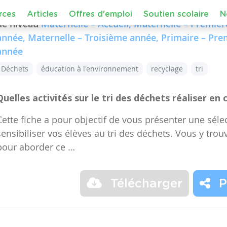
Dans le cours :
FMTTN (Formation Manuelle Techniqu
de niveau
Maternelle – Accueil, Maternelle – Premiè
année, Maternelle – Troisième année, Primaire – Pr
année
Déchets
éducation à l'environnement
recyclage
tri
Quelles activités sur le tri des déchets réaliser en 
Cette fiche a pour objectif de vous présenter une sélec
sensibiliser vos élèves au tri des déchets. Vous y trou
pour aborder ce …
Télécharger
P