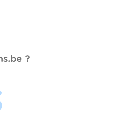
s.be ?
3