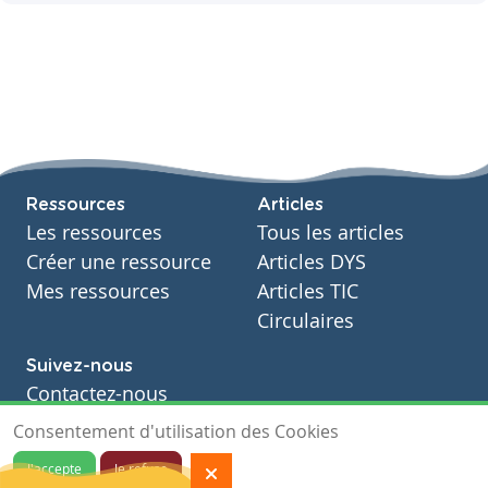
Ressources
Articles
Les ressources
Tous les articles
Créer une ressource
Articles DYS
Mes ressources
Articles TIC
Circulaires
Suivez-nous
Contactez-nous
Soutien scolaire
Consentement d'utilisation des Cookies
Notre page Facebook
J'accepte
Je refuse