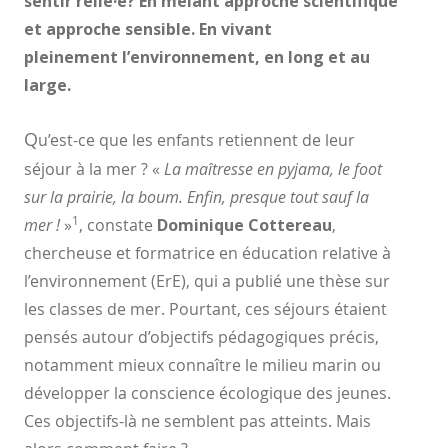
sentir relié·e? En mêlant approche scientifique
et approche sensible. En vivant
pleinement
l’environnement, en long et au
large.
Q
u’est-ce que les enfants retiennent de leur
séjour à
la mer ? «
La maîtresse en pyjama, le foot
sur la
prairie, la boum. Enfin, presque tout sauf la
1
mer !
»
,
constate
Dominique Cottereau
,
chercheuse et
formatrice en éducation relative à
l’environnement (ErE), qui a publié une thèse sur
les classes
de mer. Pourtant, ces séjours étaient
pensés autour d’objectifs
pédagogiques précis,
notamment mieux connaître le milieu
marin ou
développer la conscience écologique des jeunes.
Ces
objectifs-là ne semblent pas atteints. Mais