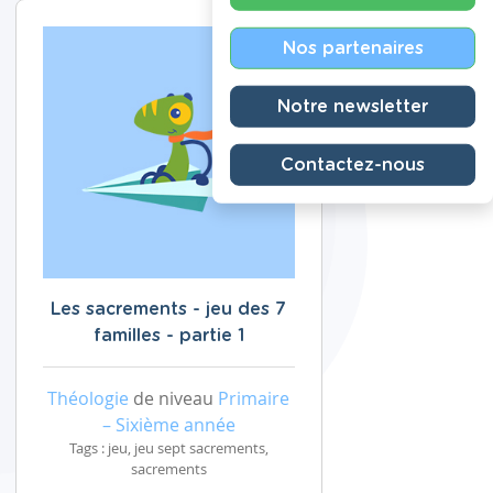
Nos partenaires
Notre newsletter
Contactez-nous
Les sacrements - jeu des 7
familles - partie 1
Théologie
de niveau
Primaire
– Sixième année
Tags : jeu, jeu sept sacrements,
sacrements