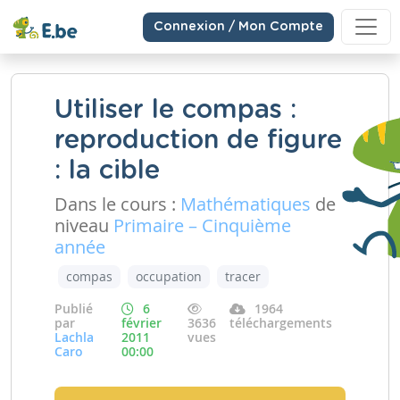
Connexion / Mon Compte
Utiliser le compas :
reproduction de figure
: la cible
Dans le cours :
Mathématiques
de
niveau
Primaire – Cinquième
année
compas
occupation
tracer
Publié
6
1964
par
février
3636
téléchargements
Lachla
2011
vues
Caro
00:00