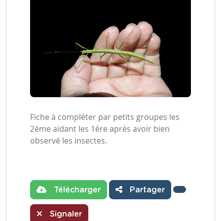
Fiche à compléter par petits groupes les
2ème aidant les 1ère après avoir bien
observé les insectes.
Télécharger
Partager
Signaler