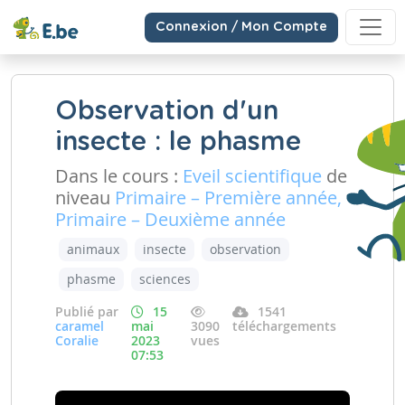
Connexion / Mon Compte
Observation d'un
insecte : le phasme
Dans le cours :
Eveil scientifique
de
niveau
Primaire – Première année,
Primaire – Deuxième année
animaux
insecte
observation
phasme
sciences
Publié par
15
1541
caramel
mai
3090
téléchargements
Coralie
2023
vues
07:53