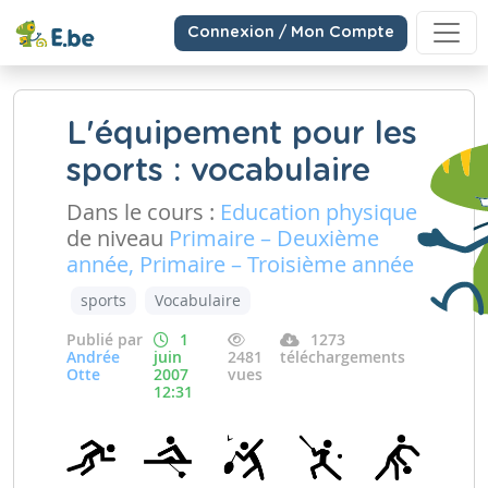
Connexion / Mon Compte
L'équipement pour les
sports : vocabulaire
Dans le cours :
Education physique
de niveau
Primaire – Deuxième
année, Primaire – Troisième année
sports
Vocabulaire
Publié par
1
1273
Andrée
juin
2481
téléchargements
Otte
2007
vues
12:31