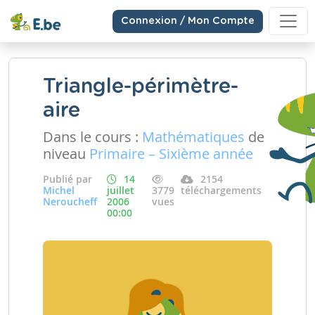
Connexion / Mon Compte
Triangle-périmètre-
aire
Dans le cours :
Mathématiques
de
niveau
Primaire – Sixième année
Publié par
14
2154
Michel
juillet
3779
téléchargements
Neroucheff
2006
vues
00:00