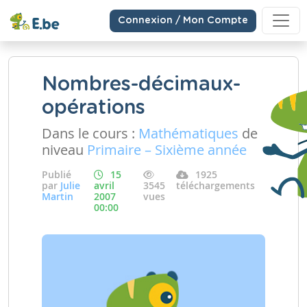
Connexion / Mon Compte
Nombres-décimaux-
opérations
Dans le cours :
Mathématiques
de
niveau
Primaire – Sixième année
Publié
15
1925
par
Julie
avril
3545
téléchargements
Martin
2007
vues
00:00