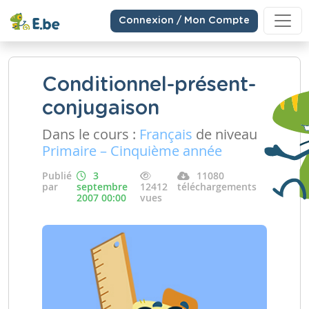
Connexion / Mon Compte
Conditionnel-présent-
conjugaison
Dans le cours :
Français
de niveau
Primaire – Cinquième année
Publié
3
11080
par
septembre
12412
téléchargements
2007 00:00
vues