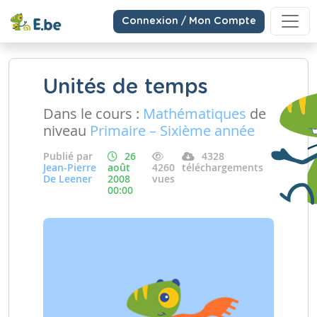
Connexion / Mon Compte
Unités de temps
Dans le cours :
Mathématiques
de
niveau
Primaire – Sixième année
Publié par
26
4328
Jean-Pierre
août
4260
téléchargements
De Leener
2008
vues
00:00