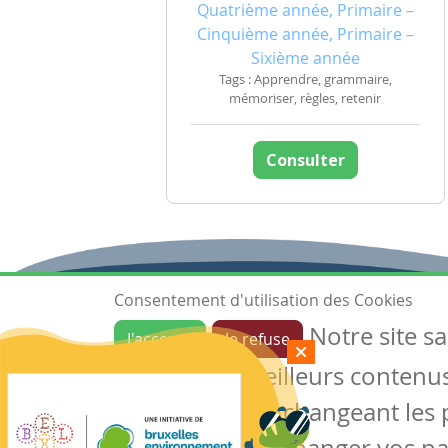
Quatrième année, Primaire –
Cinquième année, Primaire –
Sixième année
Tags : Apprendre, grammaire,
mémoriser, règles, retenir
Consulter
Consentement d'utilisation des Cookies
Notre site s
J'accepte
Je refuse
Ressources
garantir de meilleurs contenus 
Les ressources
Créer une ressource
des cookies en changeant les 
Mes ressources