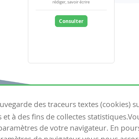
rédiger, savoir écrire
Consulter
auvegarde des traceurs textes (cookies) s
Articles
S
et à des fins de collectes statistiques.V
Tous les articles
Co
Articles DYS
paramètres de votre navigateur. En pours
Articles TIC