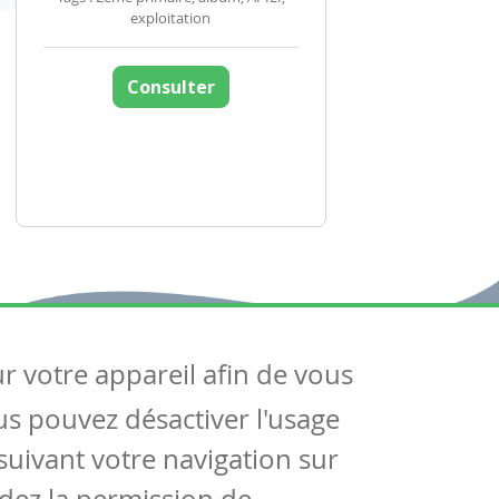
exploitation
Consulter
ur votre appareil afin de vous
uivez-nous
ous pouvez désactiver l'usage
ntactez-nous
Soutien scolaire
uivant votre navigation sur
Notre page Facebook