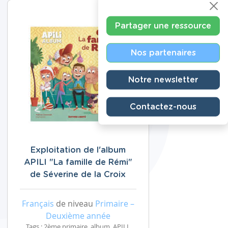
Partager une ressource
Nos partenaires
Notre newsletter
Contactez-nous
Exploitation de l'album
APILI "La famille de Rémi"
de Séverine de la Croix
Français
de niveau
Primaire –
Deuxième année
Tags : 2ème primaire, album, APILI,