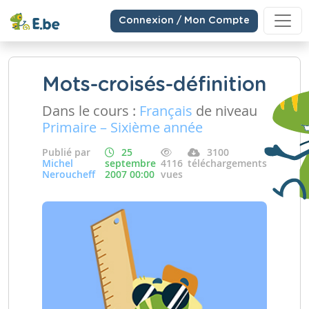
Connexion / Mon Compte
Mots-croisés-définition
Dans le cours :
Français
de niveau
Primaire – Sixième année
Publié par
25
3100
Michel
septembre
4116
téléchargements
Neroucheff
2007 00:00
vues