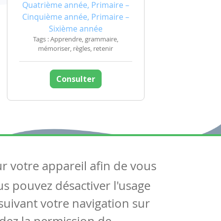
Quatrième année, Primaire –
Cinquième année, Primaire –
Sixième année
Tags : Apprendre, grammaire,
mémoriser, règles, retenir
Consulter
ur votre appareil afin de vous
uivez-nous
ous pouvez désactiver l'usage
ntactez-nous
Soutien scolaire
uivant votre navigation sur
Notre page Facebook