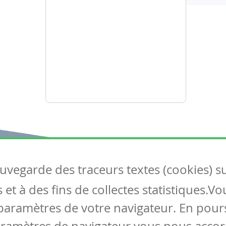
auvegarde des traceurs textes (cookies) s
Articles
S
et à des fins de collectes statistiques.V
Tous les articles
Co
Articles DYS
paramètres de votre navigateur. En pours
Articles TIC