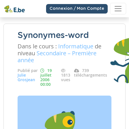
Connexion / Mon Compte
Synonymes-word
Dans le cours :
Informatique
de
niveau
Secondaire – Première
année
Publié par
19
739
Julie
juillet
1813
téléchargements
Grosjean
2006
vues
00:00