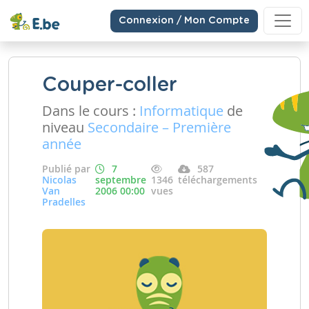
Connexion / Mon Compte
Couper-coller
Dans le cours :
Informatique
de
niveau
Secondaire – Première
année
Publié par
7
587
Nicolas
septembre
1346
téléchargements
Van
2006 00:00
vues
Pradelles