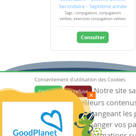
Secondaire – Septième année
Tags : conjugaison, conjugaison
verbes, exercices conjugaison verbes
Consulter
Consentement d'utilisation des Cookies
Notre site s
J'accepte
Je refuse
Ressources
garantir de meilleurs contenus 
Les ressources
Créer une ressource
des cookies en changeant les 
Mes ressources
notre site sans changer vos p
conserver des informations su