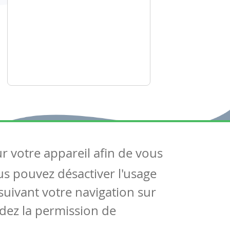
ur votre appareil afin de vous
uivez-nous
ous pouvez désactiver l'usage
ntactez-nous
Soutien scolaire
uivant votre navigation sur
Notre page Facebook
dez la permission de
S'inscrire à notre newsletter