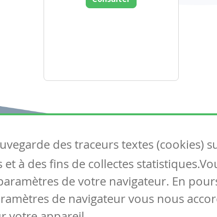
auvegarde des traceurs textes (cookies) s
Articles
S
et à des fins de collectes statistiques.V
Tous les articles
Co
Articles DYS
paramètres de votre navigateur. En pours
Articles TIC
aramètres de navigateur vous nous accor
Circulaires
r votre appareil.