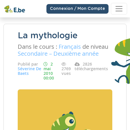
Connexion / Mon Compte
La mythologie
Dans le cours :
Français
de niveau
Secondaire – Deuxième année
Publié par
2
2826
Séverine De
mai
2769
téléchargements
Baets
2010
vues
00:00